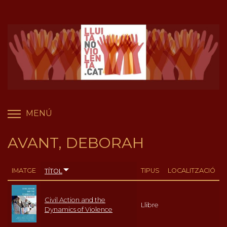
Vés
Panell de gestió de galetes
al
contingut
MENÚ
COMMUTA LA VISIBILITAT DEL MENÚ
AVANT, DEBORAH
IMATGE
TIPUS
LOCALITZACIÓ
TÍTOL
Civil Action and the
Llibre
Dynamics of Violence