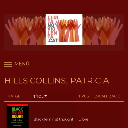
Vés
Panell de gestió de galetes
al
contingut
MENÚ
COMMUTA LA VISIBILITAT DEL MENÚ
HILLS COLLINS, PATRICIA
IMATGE
TIPUS
LOCALITZACIÓ
TÍTOL
Black feminist thought
Llibre