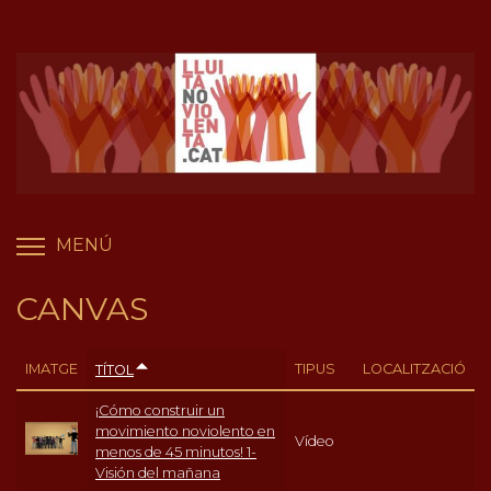
Vés
Panell de gestió de galetes
al
contingut
MENÚ
COMMUTA LA VISIBILITAT DEL MENÚ
CANVAS
IMATGE
TIPUS
LOCALITZACIÓ
TÍTOL
¡Cómo construir un
movimiento noviolento en
Vídeo
menos de 45 minutos! 1-
Visión del mañana