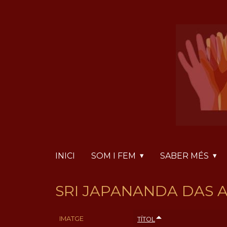
Vés
Panell de gestió de galetes
al
contingut
INICI
SOM I FEM
SABER MÉS
SRI JAPANANDA DAS 
IMATGE
TÍTOL