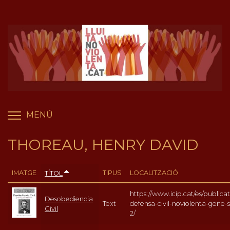
Vés
Panell de gestió de galetes
al
contingut
MENÚ
COMMUTA LA VISIBILITAT DEL MENÚ
THOREAU, HENRY DAVID
IMATGE
TIPUS
LOCALITZACIÓ
TÍTOL
https://www.icip.cat/es/publicat
Desobediencia
Text
defensa-civil-noviolenta-gene-
Civil
2/