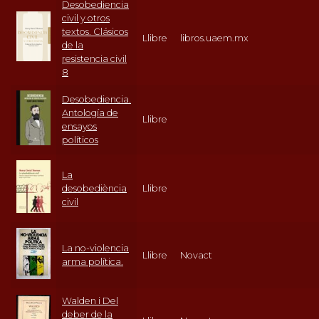
Desobediencia
civil y otros
textos. Clásicos
Llibre
libros.uaem.mx
de la
resistencia civil
8
Desobediencia.
Antología de
Llibre
ensayos
políticos
La
desobediència
Llibre
civil
La no-violencia
Llibre
Novact
arma política.
Walden i Del
deber de la