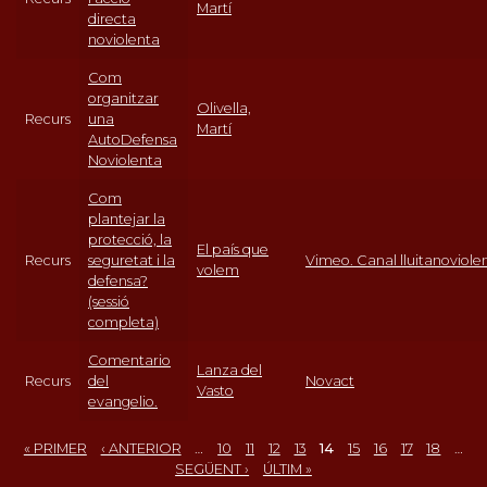
Martí
directa
noviolenta
Com
organitzar
Olivella,
Recurs
una
Martí
AutoDefensa
Noviolenta
Com
plantejar la
protecció, la
El país que
Recurs
seguretat i la
Vimeo. Canal lluitanoviole
volem
defensa?
(sessió
completa)
Comentario
Lanza del
Recurs
del
Novact
Vasto
evangelio.
« PRIMER
‹ ANTERIOR
…
10
11
12
13
14
15
16
17
18
…
PÀGINES
SEGÜENT ›
ÚLTIM »