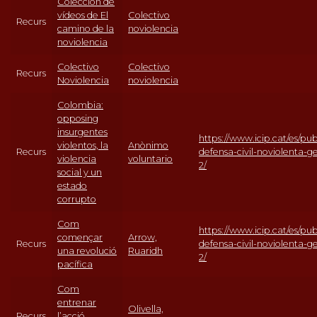
Colección de
vídeos de El
Colectivo
Recurs
camino de la
noviolencia
noviolencia
Colectivo
Colectivo
Recurs
Noviolencia
noviolencia
Colombia:
opposing
insurgentes
https://www.icip.cat/es/pub
violentos, la
Anònimo
Recurs
defensa-civil-noviolenta-g
violencia
voluntario
2/
social y un
estado
corrupto
Com
https://www.icip.cat/es/pub
començar
Arrow,
Recurs
defensa-civil-noviolenta-g
una revolució
Ruaridh
2/
pacífica
Com
entrenar
Olivella,
Recurs
l’acció