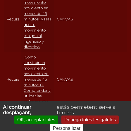
movimiento
noviolento en
menos de 45
Recurs
minutos! 7- Haz
CANVAS
que tu
movimiento
sea genial,
ingenioso y
divertido
¡Cómo
construir un
movimiento
noviolento en
Recurs
menos de 45
CANVAS
minutos! 8-
Comprender y
utilizar las
redes sociales
Al continuar
estàs permetent serveis
desplaçant,
tercers
1
2
3
4
5
6
7
8
9
…
SEGÜENT ›
ÚLTIM »
PÀGINES
OK, acceptar totes
Denega totes les galetes
Avís legal
Personalitzar