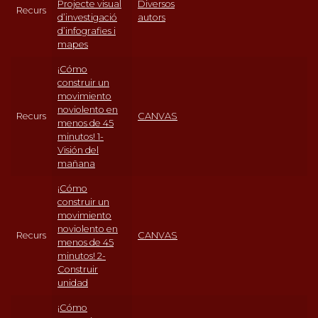
Projecte visual
Diversos
Recurs
d’investigació
autors
d’infografies i
mapes
¡Cómo
construir un
movimiento
noviolento en
Recurs
CANVAS
menos de 45
minutos! 1-
Visión del
mañana
¡Cómo
construir un
movimiento
noviolento en
Recurs
CANVAS
menos de 45
minutos! 2-
Construir
unidad
¡Cómo