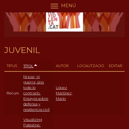
Vés
Panell de gestió de galetes
MENÚ
COMMUTA LA VISIBILIT
al
contingut
JUVENIL
TIPUS
AUTOR
LOCALITZACIÓ
EDITAR
TÍTOL
Ni paz, ni
guerra, sino
todo lo
López
Recurs
contrario.
Martínez,
Ensayos sobre
Mario
defensa y
resistencia civil
Visualizing
Palestine: