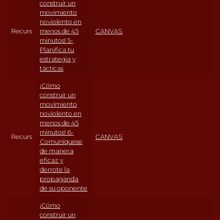
construir un
movimiento
noviolento en
Recurs
menos de 45
CANVAS
minutos! 5-
Planifica tu
estrategia y
tácticas
¡Cómo
construir un
movimiento
noviolento en
menos de 45
minutos! 6-
Recurs
CANVAS
Comuníquese
de manera
eficaz y
derrote la
propaganda
de su oponente
¡Cómo
construir un