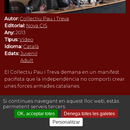
Autor:
Col·lectiu Pau i Treva
Editorial:
Nova CIS
Any:
2013
Tipus:
Vídeo
Idioma:
Català
Edats:
Juvenil
Adult
El Col·lectiu Pau i Treva demana en un manifest
pacifista que la independència no comporti crear
unes forces armades catalanes.
Inicieu sessió
per a enviar comentaris
Si continues navegant en aquest lloc web, estàs
permetent serveis tercers
Avís legal
OK, acceptar totes
Denega totes les galetes
Personalitzar