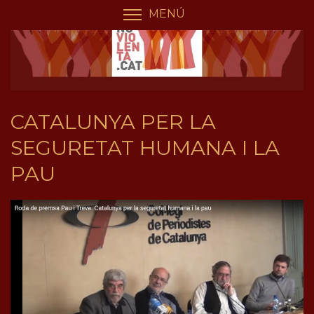
Vés
Panell de gestió de galetes
MENÚ
COMMUTA LA VISIBILIT
al
contingut
CATALUNYA PER LA
SEGURETAT HUMANA I LA
PAU