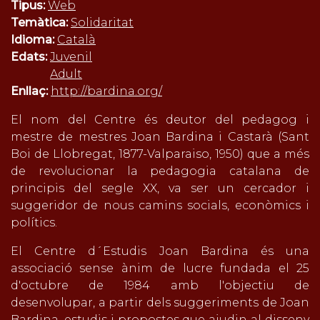
Tipus:
Web
Temàtica:
Solidaritat
Idioma:
Català
Edats:
Juvenil
Adult
Enllaç:
http://bardina.org/
El nom del Centre és deutor del pedagog i
mestre de mestres Joan Bardina i Castarà (Sant
Boi de Llobregat, 1877-Valparaiso, 1950) que a més
de revolucionar la pedagogia catalana de
principis del segle XX, va ser un cercador i
suggeridor de nous camins socials, econòmics i
polítics.
El Centre d´Estudis Joan Bardina és una
associació sense ànim de lucre fundada el 25
d'octubre de 1984 amb l'objectiu de
desenvolupar, a partir dels suggeriments de Joan
Bardina, estudis i propostes que ajudin al disseny