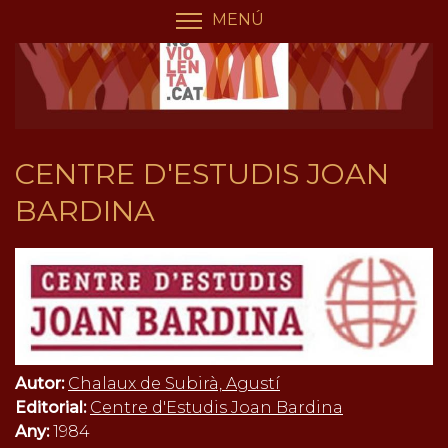
Vés
Panell de gestió de galetes
MENÚ
COMMUTA LA VISIBILIT
al
contingut
CENTRE D'ESTUDIS JOAN
BARDINA
Autor:
Chalaux de Subirà, Agustí
Editorial:
Centre d'Estudis Joan Bardina
Any:
1984