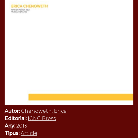
Autor:
Chenoweth, Erica
Editorial:
ICNC Press
Any:
2013
Tipus:
Article