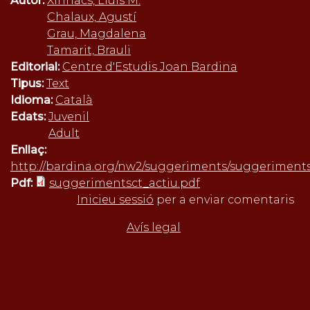
Autor:
Xirinacs, Lluís M.
Chalaux, Agustí
Grau, Magdalena
Tamarit, Brauli
Editorial:
Centre d'Estudis Joan Bardina
Tipus:
Text
Idioma:
Català
Edats:
Juvenil
Adult
Enllaç:
http://bardina.org/nw2/suggeriments/suggeriment
Pdf:
suggerimentsct_actiu.pdf
Inicieu sessió
per a enviar comentaris
Avís legal