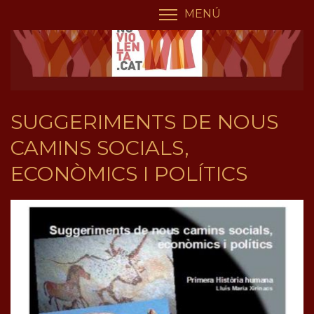
Vés
Panell de gestió de galetes
MENÚ
COMMUTA LA VI
al
contingut
SUGGERIMENTS DE NOUS
CAMINS SOCIALS,
ECONÒMICS I POLÍTICS